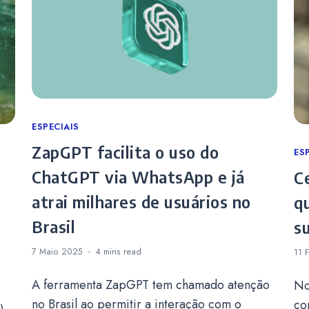
Categories
ESPECIAIS
ZapGPT facilita o uso do
Ca
ES
ChatGPT via WhatsApp e já
C
atrai milhares de usuários no
q
Brasil
s
7 Maio 2025
4 mins
read
11 
A ferramenta ZapGPT tem chamado atenção
No
no Brasil ao permitir a interação com o
co