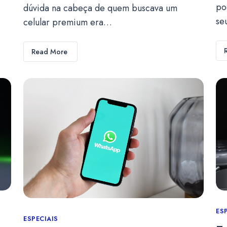
po
dúvida na cabeça de quem buscava um
se
celular premium era…
Read More
Ca
ES
Categories
ESPECIAIS