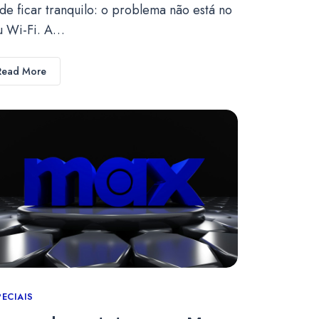
de ficar tranquilo: o problema não está no
u Wi-Fi. A…
Read More
tegories
PECIAIS