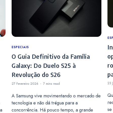
Ca
ES
I
Categories
ESPECIAIS
o
O Guia Definitivo da Família
ro
Galaxy: Do Duelo S25 à
pa
Revolução do S26
23 
27 Fevereiro 2026
7 mins
read
Qu
A Samsung vive movimentando o mercado de
re
a
tecnologia e não dá trégua para a
se
ga
concorrência. Há pouco tempo, a grande