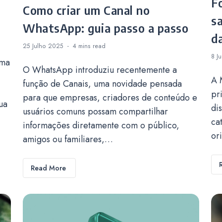
F
Como criar um Canal no
s
WhatsApp: guia passo a passo
d
25 Julho 2025
4 mins
read
8 J
uma
O WhatsApp introduziu recentemente a
A 
função de Canais, uma novidade pensada
pr
para que empresas, criadores de conteúdo e
ua
di
usuários comuns possam compartilhar
ca
informações diretamente com o público,
or
amigos ou familiares,…
Read More