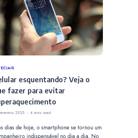
tegories
PECIAIS
elular esquentando? Veja o
ue fazer para evitar
uperaquecimento
Fevereiro 2025
4 mins
read
s dias de hoje, o smartphone se tornou um
mpanheiro indispensável no dia a dia. No