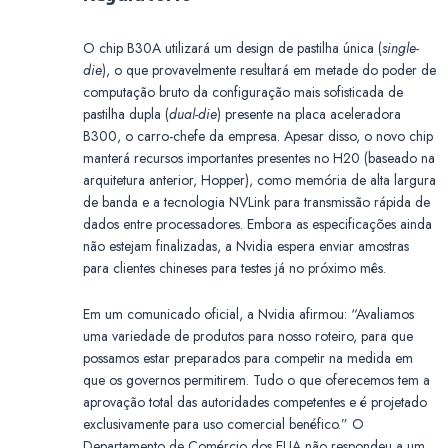
O chip B30A utilizará um design de pastilha única (
single-
die
), o que provavelmente resultará em metade do poder de
computação bruto da configuração mais sofisticada de
pastilha dupla (
dual-die
) presente na placa aceleradora
B300, o carro-chefe da empresa. Apesar disso, o novo chip
manterá recursos importantes presentes no H20 (baseado na
arquitetura anterior, Hopper), como memória de alta largura
de banda e a tecnologia NVLink para transmissão rápida de
dados entre processadores. Embora as especificações ainda
não estejam finalizadas, a Nvidia espera enviar amostras
para clientes chineses para testes já no próximo mês.
Em um comunicado oficial, a Nvidia afirmou: “Avaliamos
uma variedade de produtos para nosso roteiro, para que
possamos estar preparados para competir na medida em
que os governos permitirem. Tudo o que oferecemos tem a
aprovação total das autoridades competentes e é projetado
exclusivamente para uso comercial benéfico.” O
Departamento de Comércio dos EUA não respondeu a um