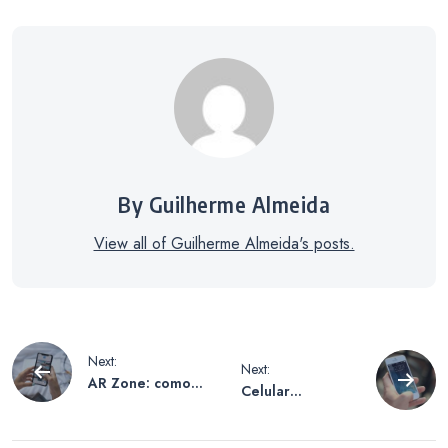
By Guilherme Almeida
View all of Guilherme Almeida's posts.
Navegação
Next:
Next:
AR Zone: como
Celular
de
criar fotos e
esquentando?
vídeos com
Veja o que fazer