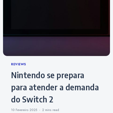
Categories
REVIEWS
Nintendo se prepara
para atender a demanda
do Switch 2
10 Fevereiro 2025
2 mins
read