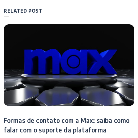
realidade
para evitar
artigos
aumentada no
superaqueciment
RELATED POST
seu Samsung
o
Galaxy
Formas de contato com a Max: saiba como
falar com o suporte da plataforma